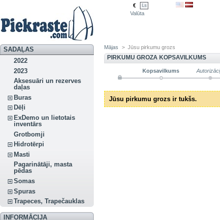
€
Ls
Valūta
Mājas
>
Jūsu pirkumu grozs
SADAĻAS
PIRKUMU GROZA KOPSAVILKUMS
2022
2023
Kopsavilkums
Autorizāci
Aksesuāri un rezerves
daļas
Buras
Jūsu pirkumu grozs ir tukšs.
Dēļi
ExDemo un lietotais
inventārs
Grotbomji
Hidrotērpi
Masti
Pagarinātāji, masta
pēdas
Somas
Spuras
Trapeces, Trapečauklas
INFORMĀCIJA