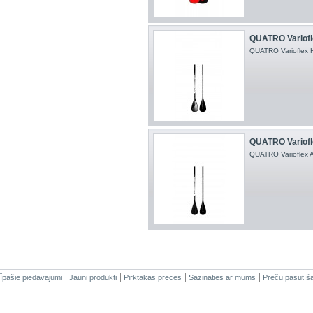
QUATRO Variofle
QUATRO Varioflex Hy
QUATRO Varioflex
QUATRO Varioflex Air
Īpašie piedāvājumi
Jauni produkti
Pirktākās preces
Sazināties ar mums
Preču pasūtīš