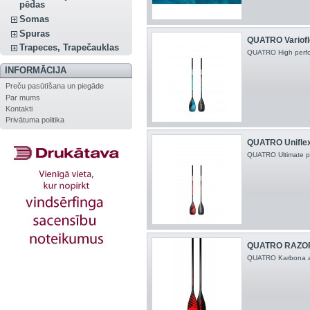
pēdas
Somas
Spuras
QUATRO Variofle
Trapeces, Trapečauklas
QUATRO High perfo
INFORMĀCIJA
Preču pasūtīšana un piegāde
Par mums
Kontakti
Privātuma politika
QUATRO Uniflex
QUATRO Ultimate pe
QUATRO RAZOR 
QUATRO Karbona ai