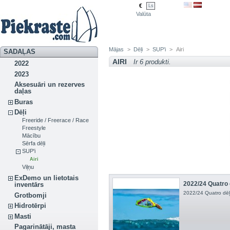
€
Ls
Valūta
Mājas
>
Dēļi
>
SUP'i
>
Airi
SADAĻAS
AIRI
Ir 6 produkti.
2022
2023
Aksesuāri un rezerves
daļas
Buras
Dēļi
Freeride / Freerace / Race
Freestyle
Mācību
Sērfa dēļi
SUP'i
Airi
Viļņu
ExDemo un lietotais
2022/24 Quatro dē
inventārs
2022/24 Quatro dēļi
Grotbomji
Hidrotērpi
Masti
Pagarinātāji, masta