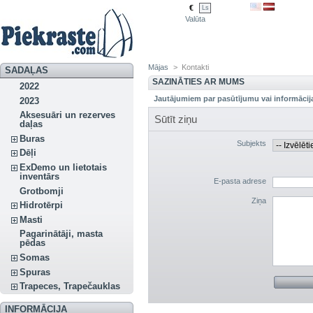
€
Ls
Valūta
Mājas
>
Kontakti
SADAĻAS
SAZINĀTIES AR MUMS
2022
Jautājumiem par pasūtījumu vai informācij
2023
Aksesuāri un rezerves
Sūtīt ziņu
daļas
Buras
Subjekts
Dēļi
ExDemo un lietotais
inventārs
E-pasta adrese
Grotbomji
Ziņa
Hidrotērpi
Masti
Pagarinātāji, masta
pēdas
Somas
Spuras
Trapeces, Trapečauklas
INFORMĀCIJA