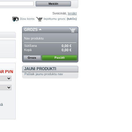
Sveicināti,
Ienākt
Jūsu konts
Iepirkumu grozs:
(tukšs)
GROZS
Nav produktu
Sūtīšana
0,00 €
Kopā
0,00 €
Grozs
Pasūtīt
JAUNI PRODUKTI
R PVN
Pašlaik jaunu produktu nav
kā