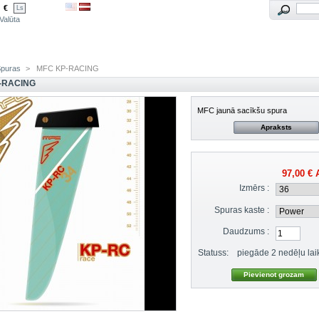
€
Ls
Valūta
Spuras
>
MFC KP-RACING
-RACING
MFC jaunā sacīkšu spura
Apraksts
97,00 €
A
Izmērs :
Spuras kaste :
Daudzums :
Statuss:
piegāde 2 nedēļu lai