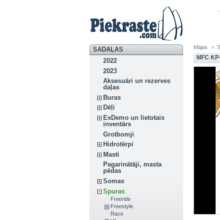
Mājas
>
SADAĻAS
MFC KP
2022
2023
Aksesuāri un rezerves
daļas
Buras
Dēļi
ExDemo un lietotais
inventārs
Grotbomji
Hidrotērpi
Masti
Pagarinātāji, masta
pēdas
Somas
Spuras
Freeride
Freestyle
Race