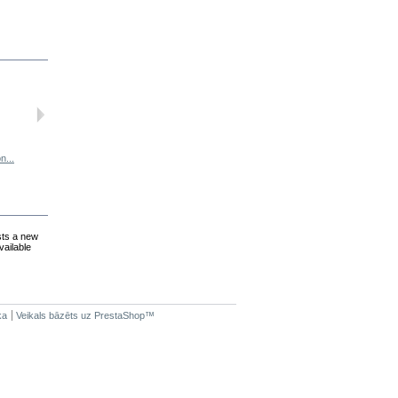
n...
Simmer...
Simmer Slalom
Simmer...
Simmer Freeride
sts a new
vailable
ka
Veikals bāzēts uz
PrestaShop
™