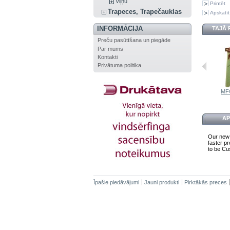
Viļņu
Printēt
Trapeces, Trapečauklas
Apskatīt
INFORMĀCIJA
TAJĀ 
Preču pasūtīšana un piegāde
Par mums
Kontakti
Privātuma politika
C Goya 211...
MFC...
MFC FREEWAVE
MFC SL
MF
AP
Our new 
faster pr
to be C
Īpašie piedāvājumi
Jauni produkti
Pirktākās preces