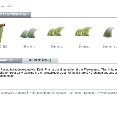
 pilnizmēru
PAŠĀ KATEGORIJĀ
C SL2
Simmer...
Simmer...
Simmer...
Simmer Ico
RAKSTS
KOMENTĀRI (0)
Racing bullet developed with Kevin Pritchard and tested for all the PWA events. This fin boa
ofile for great early planning in the racing/bigger sizes. All the fins are CNC shaped and also a
ustom made.
Sazināties ar mums
Preču pasūtīšana un piegāde
Par mums
Kontakti
Privātuma politi