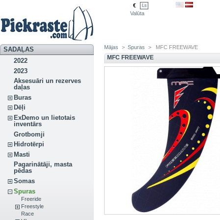
€
Ls
Valūta
Mājas
>
Spuras
>
MFC FREEWAVE
SADAĻAS
MFC FREEWAVE
2022
2023
Aksesuāri un rezerves
daļas
Buras
Dēļi
ExDemo un lietotais
inventārs
Grotbomji
Hidrotērpi
Masti
Pagarinātāji, masta
pēdas
Somas
Spuras
Freeride
Freestyle
Race