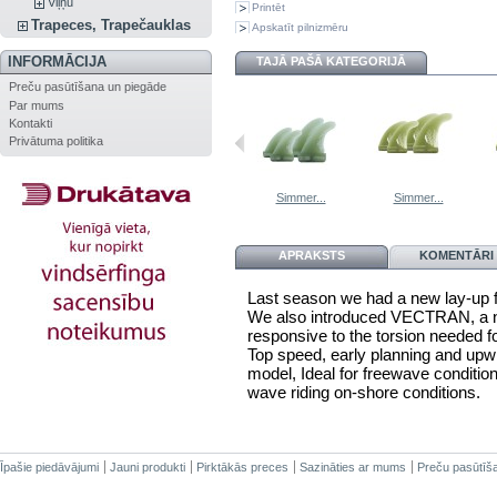
Viļņu
Printēt
Trapeces, Trapečauklas
Apskatīt pilnizmēru
INFORMĀCIJA
TAJĀ PAŠĀ KATEGORIJĀ
Preču pasūtīšana un piegāde
Par mums
Kontakti
Privātuma politika
MFC SL
MFC SL2
Simmer...
Simmer...
APRAKSTS
KOMENTĀRI 
Last season we had a new lay-up f
We also introduced VECTRAN, a new
responsive to the torsion needed f
Top speed, early planning and upwind
model, Ideal for freewave conditi
wave riding on-shore conditions.
Īpašie piedāvājumi
Jauni produkti
Pirktākās preces
Sazināties ar mums
Preču pasūtīš